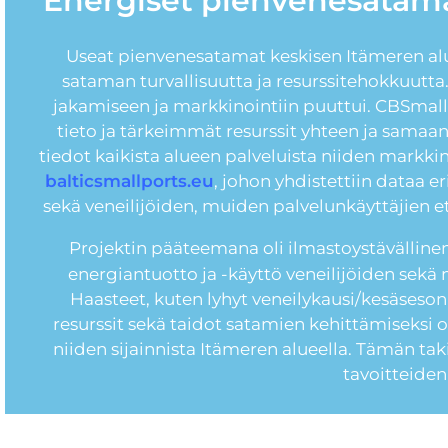
Energiset pienvenesatama
Useat pienvenesatamat keskisen Itämeren alue
sataman turvallisuutta ja resurssitehokkuutta
jakamiseen ja markkinointiin puuttui. CBSmall
tieto ja tärkeimmät resurssit yhteen ja samaan 
tiedot kaikista alueen palveluista niiden markkin
balticsmallports.eu
, johon yhdistettiin dataa e
sekä veneilijöiden, muiden palvelunkäyttäjien e
Projektin pääteemana oli ilmastoystävällin
energiantuotto ja -käyttö veneilijöiden sek
Haasteet, kuten lyhyt veneilykausi/kesäsesonki,
resurssit sekä taidot satamien kehittämiseksi
niiden sijainnista Itämeren alueella. Tämän taki
tavoitteide