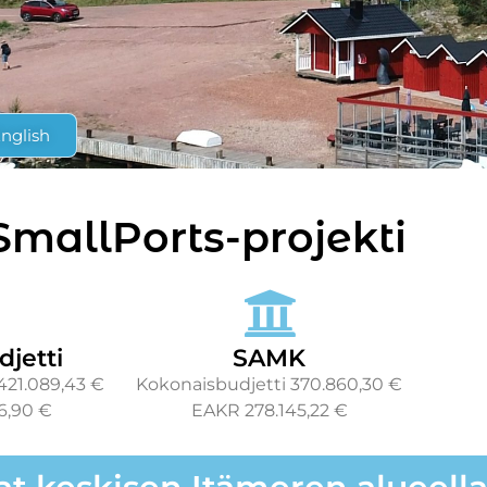
English
mallPorts-projekti
djetti
SAMK
421.089,43 €
Kokonaisbudjetti 370.860,30 €
6,90 €
EAKR 278.145,22 €