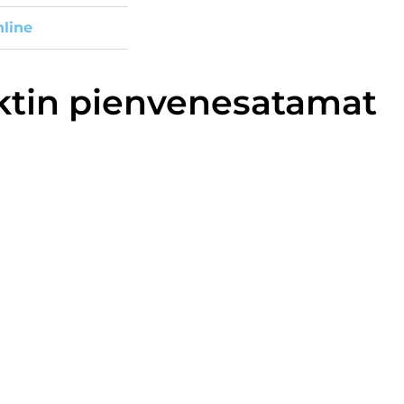
nline
ktin pienvenesatamat