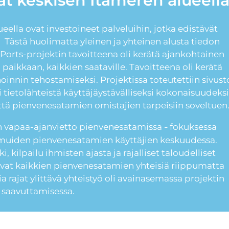
t keskisen Itämeren alueell
ella ovat investoineet palveluihin, jotka edistävät
. Tästä huolimatta yleinen ja yhteinen alusta tiedon
Ports-projektin tavoitteena oli kerätä ajankohtainen
paikkaan, kaikkien saataville. Tavoitteena oli kerätä
oinnin tehostamiseksi. Projektissa toteutettiin sivust
ri tietolähteistä käyttäjäystävälliseksi kokonaisuudeksi
ttä pienvenesatamien omistajien tarpeisiin soveltuen
en vapaa-ajanvietto pienvenesatamissa
fokuksessa
–
ä muiden pienvenesatamien käyttäjien keskuudessa.
 kilpailu ihmisten ajasta ja rajalliset taloudelliset
 ovat kaikkien pienvenesatamien yhteisiä riippumatta
a rajat ylittävä yhteistyö oli avainasemassa projektin
n saavuttamisessa.