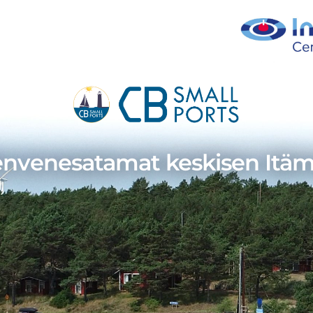
envenesatamat keskisen Itäm